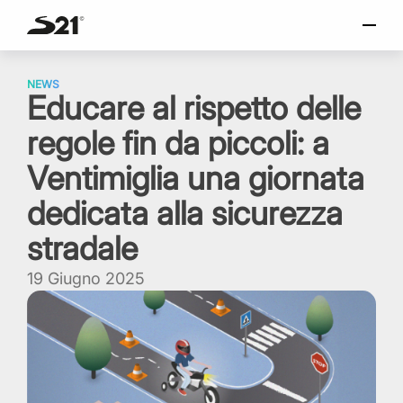
o
SELEZIONA LINGUA
Skip
Italiano
to
NEWS
Educare al rispetto delle
content
English
regole fin da piccoli: a
Español
Portuguese
Ventimiglia una giornata
dedicata alla sicurezza
stradale
19 Giugno 2025