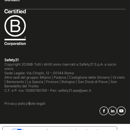
Safety21
Copyright 2026© Tutti i diritti sono riservati a Safety21 S.p.A. a socio
unico
Sede Legale: Via Chopin, 12 – 00144 Roma
Altre sedi del gruppo: Milano | Padova | Castiglione delle Stiviere | Orvieto
| Benevento | La Spezia | Firenze | Bologna | San Donà di Piave | San
Benedetto del Tronto
C.F. e P. Iva: 13365760159 – Pec: safety21.spa@pec.it
Privacy policy
Note legali