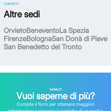
CONTATTI
Altre sedi
Orvieto
Benevento
La Spezia
Firenze
Bologna
San Donà di Piave
San Benedetto del Tronto
Safety21
Vuoi saperne di più?
Compila il form per ottenere maggiori
informazioni e ricevere il contatto di un nostro