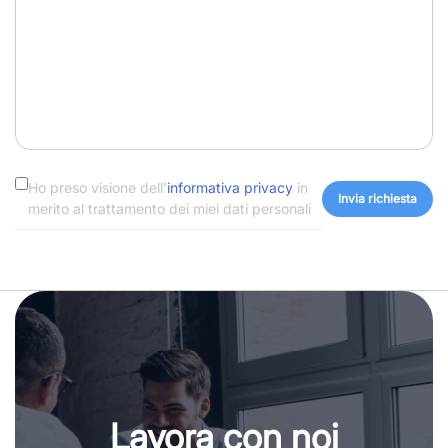
Ho preso visione dell’
informativa privacy
in
merito al trattamento dei miei dati personali
Lavora con noi