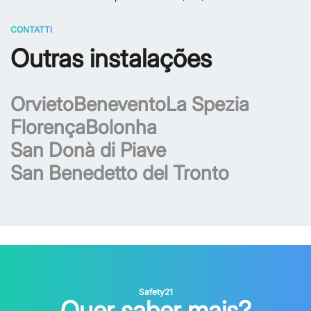
CONTATTI
Outras instalações
Orvieto
Benevento
La Spezia
Florença
Bolonha
San Donà di Piave
San Benedetto del Tronto
Safety21
Quer saber mais?