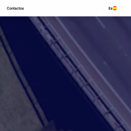
Contactos
Es
SELECCIONAR IDIOMA
Italiano
English
Español
Portuguese