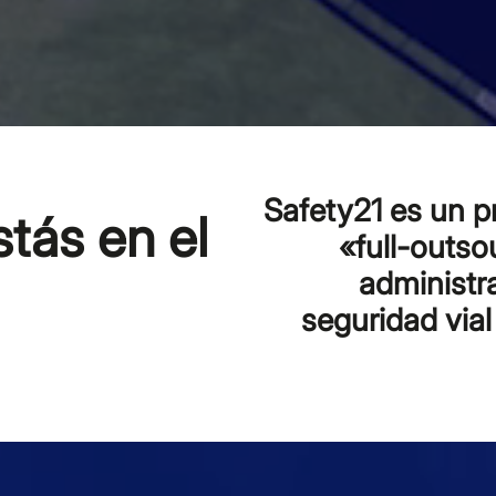
Safety21 es un p
tás en el
«full-outso
administr
seguridad vial