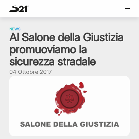
o
SELEZIONA LINGUA
Skip
Italiano
to
NEWS
Al Salone della Giustizia
content
English
promuoviamo la
Español
Portuguese
sicurezza stradale
04 Ottobre 2017