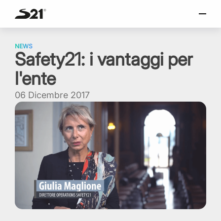
o
SELEZIONA LINGUA
Skip
Italiano
to
NEWS
Safety21: i vantaggi per
content
English
l'ente
Español
Portuguese
06 Dicembre 2017