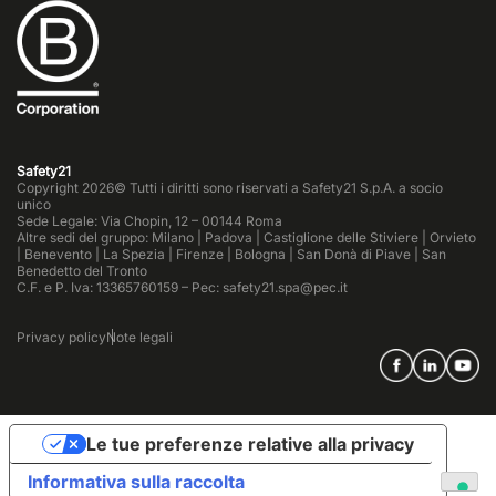
Safety21
Copyright 2026© Tutti i diritti sono riservati a Safety21 S.p.A. a socio
unico
Sede Legale: Via Chopin, 12 – 00144 Roma
Altre sedi del gruppo: Milano | Padova | Castiglione delle Stiviere | Orvieto
| Benevento | La Spezia | Firenze | Bologna | San Donà di Piave | San
Benedetto del Tronto
C.F. e P. Iva: 13365760159 – Pec: safety21.spa@pec.it
Privacy policy
Note legali
Le tue preferenze relative alla privacy
Informativa sulla raccolta