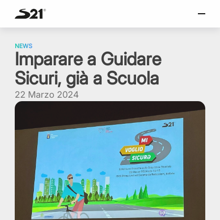
o
SELEZIONA LINGUA
Skip
Italiano
to
NEWS
Imparare a Guidare
content
English
Sicuri, già a Scuola
Español
Portuguese
22 Marzo 2024