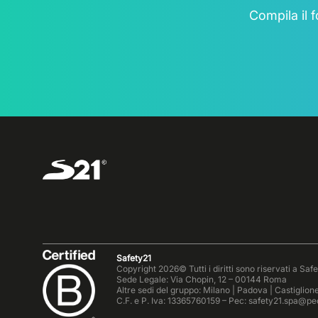
Compila il 
Safety21
Copyright 2026© Tutti i diritti sono riservati a Saf
Sede Legale: Via Chopin, 12 – 00144 Roma
Altre sedi del gruppo: Milano | Padova | Castiglion
C.F. e P. Iva: 13365760159 – Pec: safety21.spa@pec