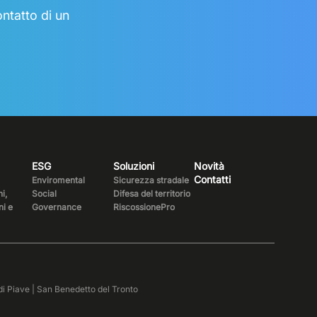
ntatto di un
ESG
Soluzioni
Novità
Contatti
Enviromental
Sicurezza stradale
i,
Social
Difesa del territorio
ni e
Governance
RiscossionePro
 di Piave | San Benedetto del Tronto