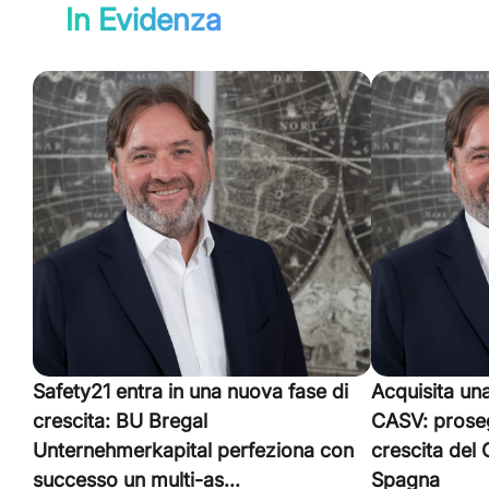
In Evidenza
Safety21 entra in una nuova fase di
Acquisita un
crescita: BU Bregal
CASV: proseg
Unternehmerkapital perfeziona con
crescita del
successo un multi-as...
Spagna