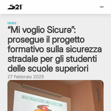
o
SELEZIONA LINGUA
Skip
Italiano
to
NEWS
“Mi voglio Sicurǝ”:
content
English
prosegue il progetto
Español
Portuguese
formativo sulla sicurezza
stradale per gli studenti
delle scuole superiori
27 Febbraio 2025