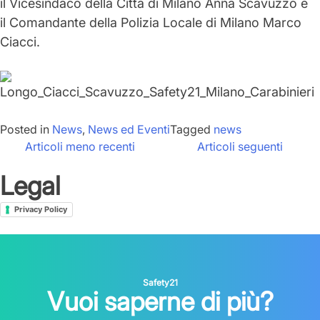
il
Vicesindaco della Città di Milano Anna Scavuzzo
e
il
Comandante della Polizia Locale di Milano Marco
Ciacci.
Posted in
News
,
News ed Eventi
Tagged
news
Navigazione
Articoli meno recenti
Articoli seguenti
articoli
Legal
Privacy Policy
Safety21
Vuoi saperne di più?