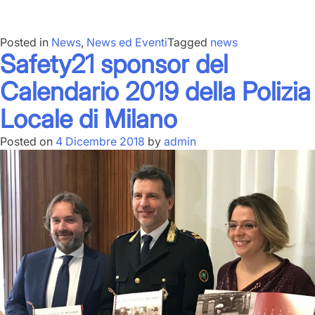
Posted in
News
,
News ed Eventi
Tagged
news
Safety21 sponsor del
Calendario 2019 della Polizia
Locale di Milano
Posted on
4 Dicembre 2018
by
admin