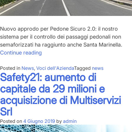
Nuovo approdo per
Pedone Sicuro 2.0
: il nostro
sistema per il controllo dei passaggi pedonali non
semaforizzati ha raggiunto anche
Santa Marinella
.
“Pedone
Continue reading
Sicuro
Posted in
News
,
Voci dell'Azienda
2.0:
Tagged
news
Safety21: aumento di
5
comuni
capitale da 29 milioni e
raggiunti”
acquisizione di Multiservizi
Srl
Posted on
4 Giugno 2019
by
admin