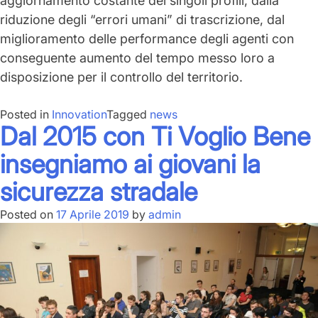
aggiornamento costante dei singoli profili, dalla
riduzione degli “errori umani” di trascrizione, dal
miglioramento delle performance degli agenti
con
conseguente aumento del tempo messo loro a
disposizione per il controllo del territorio.
Posted in
Innovation
Tagged
news
Dal 2015 con Ti Voglio Bene
insegniamo ai giovani la
sicurezza stradale
Posted on
17 Aprile 2019
by
admin