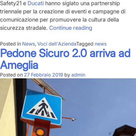
Safety21 e
Ducati
hanno siglato una partnership
triennale per la creazione di eventi e campagne di
comunicazione per promuovere la cultura della
“Safety21
sicurezza stradale.
Continue reading
con
Posted in
News
,
Voci dell'Azienda
Tagged
Ducati
news
Pedone Sicuro 2.0 arriva ad
per
promuovere
Ameglia
la
Posted on
27 Febbraio 2019
by
admin
sicurezza
stradale”