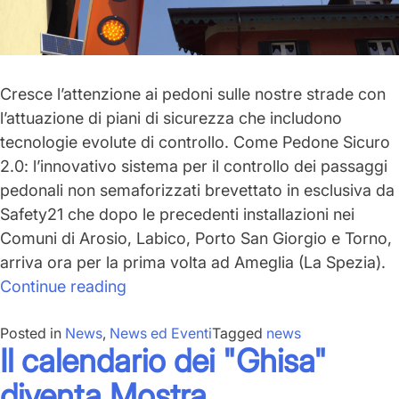
Cresce l’attenzione ai pedoni sulle nostre strade con
l’attuazione di piani di sicurezza che includono
tecnologie evolute di controllo. Come
Pedone Sicuro
2.0
: l’
innovativo sistema
per il controllo dei passaggi
pedonali non semaforizzati
brevettato in esclusiva da
Safety21
che dopo le precedenti installazioni nei
Comuni di Arosio, Labico, Porto San Giorgio e Torno,
arriva ora per la prima volta ad
Ameglia (La Spezia)
.
“Pedone
Continue reading
Sicuro
Posted in
News
,
News ed Eventi
2.0
Tagged
news
Il calendario dei "Ghisa"
arriva
ad
diventa Mostra.