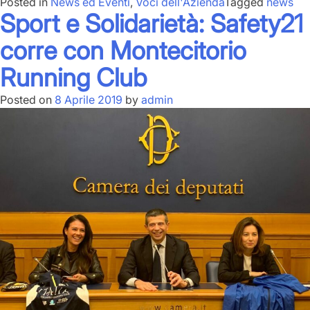
Posted in
News ed Eventi
,
Voci dell'Azienda
Tagged
news
Sport e Solidarietà: Safety21
corre con Montecitorio
Running Club
Posted on
8 Aprile 2019
by
admin