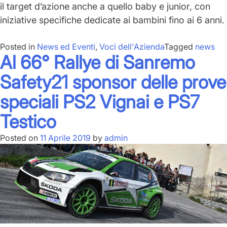
il
target
d’azione anche a quello baby e junior, con
iniziative specifiche dedicate ai
bambini fino ai 6 anni
.
Posted in
News ed Eventi
,
Voci dell'Azienda
Tagged
news
Al 66° Rallye di Sanremo
Safety21 sponsor delle prove
speciali PS2 Vignai e PS7
Testico
Posted on
11 Aprile 2019
by
admin