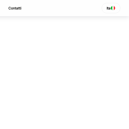
Contatti
Ita
SELEZIONA LINGUA
Italiano
English
Español
Portuguese