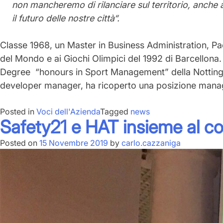
non mancheremo di rilanciare sul territorio, anche 
il futuro delle nostre città“.
Classe 1968, un Master in Business Administration, Pa
del Mondo e ai Giochi Olimpici del 1992 di Barcellona. 
Degree “honours in Sport Management” della Nottingh
developer manager, ha ricoperto una posizione manageri
Posted in
Voci dell'Azienda
Tagged
news
Safety21 e HAT insieme al c
Posted on
15 Novembre 2019
by
carlo.cazzaniga