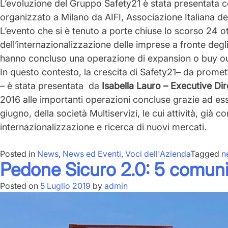
L’evoluzione del Gruppo Safety21 è stata presentata c
organizzato a Milano da AIFI, Associazione Italiana d
L’evento che si è tenuto a porte chiuse
lo scorso 24 o
dell’internazionalizzazione delle imprese a fronte degli
hanno concluso una operazione di expansion o buy o
In questo contesto, la crescita di Safety21– da promet
– è stata presentata da
Isabella Lauro – Executive Dir
2016 alle importanti operazioni concluse grazie ad esso
giugno, della società
Multiservizi
, le cui attività, gi
internazionalizzazione e ricerca di nuovi mercati.
Posted in
News
,
News ed Eventi
,
Voci dell'Azienda
Tagged
n
Pedone Sicuro 2.0: 5 comuni
Posted on
5 Luglio 2019
by
admin