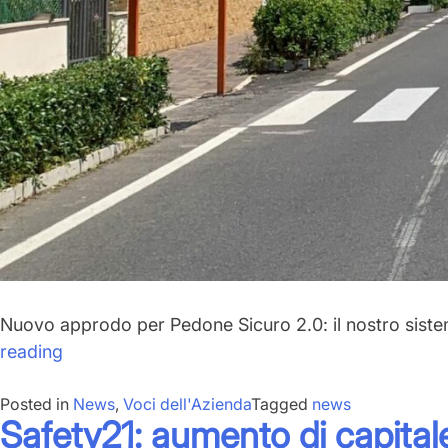
Nuovo approdo per
Pedone Sicuro 2.0
: il nostro sis
“Pedone
reading
Sicuro
Posted in
2.0:
News
,
Voci dell'Azienda
Tagged
news
Safety21: aumento di capitale 
5