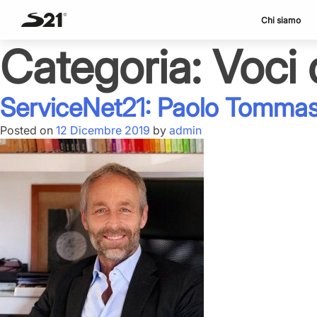
Chi siamo
Categoria:
Voci 
Skip
to
content
ServiceNet21: Paolo Tommasi
Posted on
12 Dicembre 2019
by
admin