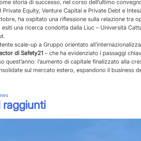
ome storia di successo, nel corso dell’ultimo
convegno 
el
Private Equity
, Venture Capital e Private Debt e Inte
ttobre
, ha ospitato una riflessione sulla relazione tra 
 esiti una ricerca condotta dalla Liuc – Università Catta
ut.
tente scale-up a Gruppo orientato all’internazionalizza
ector di Safety21
– che ha evidenziato
i passaggi chia
 quest’anno: l’aumento di capitale finalizzato alla cres
à consolidate sul mercato estero, espandono il business
ews
 raggiunti