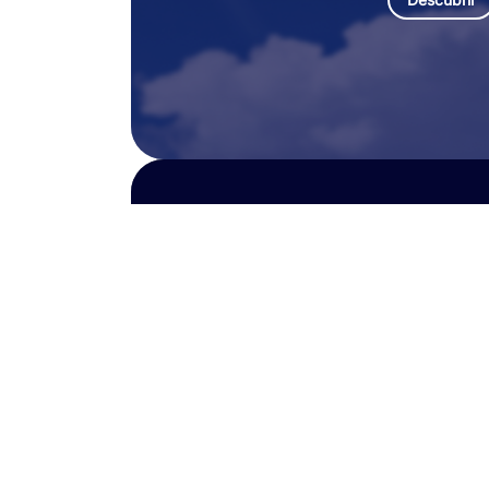
G.U.A.R.D.
Vigilancia, prevención y cont
Descubrir