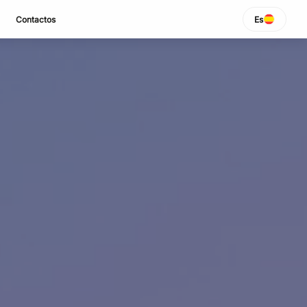
Contactos
Es
SELECCIONAR IDIOMA
Italiano
English
Español
Portuguese