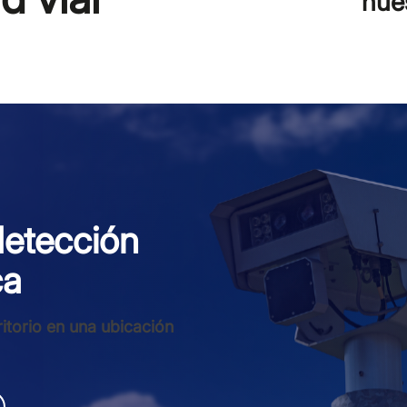
nue
detección
ca
ritorio en una ubicación