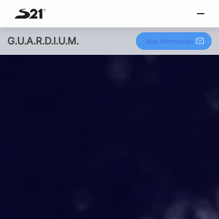
torio
SELECCIONAR IDIOMA
Skip
G.U.A.R.D.I.U.M.
Italiano
Más información
to
content
English
Español
Portuguese