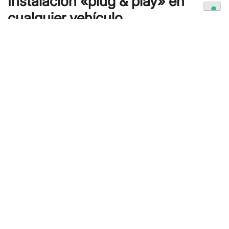
Instalación «plug & play» en
cualquier vehículo
Gracias a un soporte magnético y otro con
ventosa, G.U.A.R.D.I.U.M. se puede colocar en el
techo de cualquier vehículo; también «en el
suelo», en el caso de un control, gracias a un
soporte de trípode o incluso de arco.