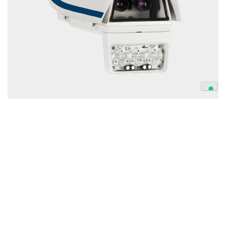
Velocar STAR-V
Dispositivo de leitura de
matrículas
Imagens nítidas e de qualidade em todas
as condições de funcionamento.
Identificação sem ambiguidade dos
veículos.