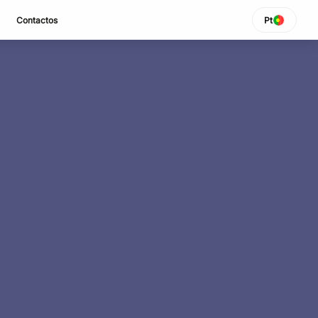
Contactos
Pt
SELEZIONA LINGUA
Italiano
English
Español
Portuguese