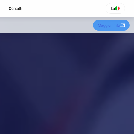
Contatti
Ita
SELEZIONA LINGUA
Italiano
Maggiori info
English
Español
Portuguese