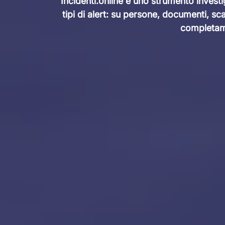
Incidenti.online è uno strumento investi
tipi di alert: su persone, documenti, s
completame