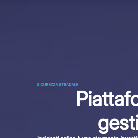
SICUREZZA STRADALE
Piattaf
gesti